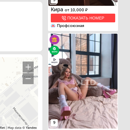
Кира
от
10,000 ₽
ПОКАЗАТЬ НОМЕР
Профсоюзная
9
flet
| Map data ©
Yandex