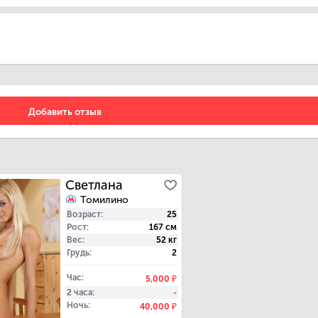
Светлана
Томилино
Возраст
25
Рост
167 см
Вес
52 кг
Грудь
2
Час
5,000 ₽
2 часа
-
Ночь
40,000 ₽