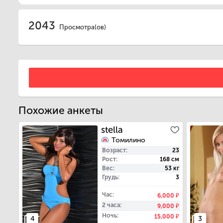
2043
Просмотра(ов)
Похожие анкеты
stella
Томилино
Возраст
23
Рост
168 см
Вес
53 кг
Грудь
3
Час
6,000 ₽
2 часа
9,000 ₽
Ночь
15,000 ₽
4
3