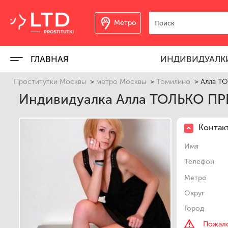
Метро
ГЛАВНАЯ
ИНДИВИДУАЛК
Проститутки Москвы
>
метро Москвы
>
Томилино
>
Алла Т
Индивидуалка Алла ТОЛЬКО ПР
Контак
Имя
Телефон
Метро
Округ
Город
Пожало