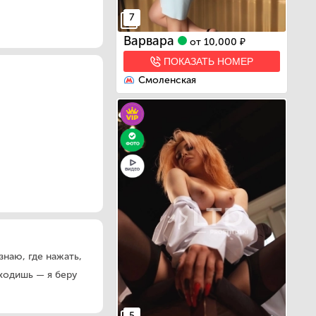
7
Варвара
от
10,000 ₽
ПОКАЗАТЬ НОМЕР
Смоленская
знаю, где нажать,
иходишь — я беру
5