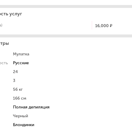
сть услуг
а)
16,000 ₽
етры
Мулатка
ость
Русские
24
3
56 кг
166 см
Полная депиляция
Черный
Блондинки