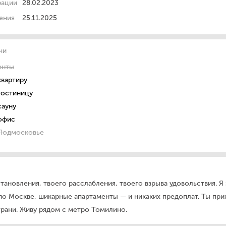
рации
28.02.2023
ения
25.11.2025
чи
енты
квартиру
гостиницу
сауну
офис
 Подмосковье
ановления, твоего расслабления, твоего взрыва удовольствия. Я 
д по Москве, шикарные апартаменты — и никаких предоплат. Ты пр
 грани. Живу рядом с метро Томилино.